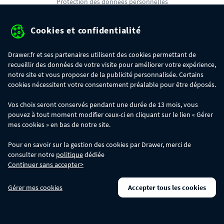
Protection des données personnelles
Mentions légales
Cookies et confidentialité
Conditions générales de ventes
Drawer.fr et ses partenaires utilisent des cookies permettant de
Gérer mes cookies
recueillir des données de votre visite pour améliorer votre expérience,
notre site et vous proposer de la publicité personnalisée. Certains
cookies nécessitent votre consentement préalable pour être déposés.
OFFRE SPÉCIALE
- Du 29/07 au 11/08, jusqu'à 100€ de remise sur votre
Vos choix seront conservés pendant une durée de 13 mois, vous
commande :
pouvez à tout moment modifier ceux-ci en cliquant sur le lien « Gérer
- 30€ sur votre commande dès 300€ d'achat, avec le code BIKINI30
- 50€ sur votre commande dès 500€ d'achat, avec le code BIKINI50
mes cookies » en bas de notre site.
- 100€ sur votre commande dès 1200€ d'achat, avec le code BIKINI100
Les codes BIKINI30, BIKINI50 et BIKINI100 ne sont valables que sur
Pour en savoir sur la gestion des cookies par Drawer, merci de
www.drawer.fr; ils ne sont pas cumulables entre eux, ni avec d'autres codes
consulter notre
politique
dédiée
promotionnels. La remise se calculera automatiquement dans votre panier
Continuer sans accepter>
lors de la saisie du code adéquat.
DRAWER DAYS
- Du 29/07 au 11/08 inclus : profitez de remises allant jusqu'à
Gérer mes cookies
Accepter tous les cookies
-50% sur une large sélection de produits. Opération valable dans la limite des
stocks disponibles.