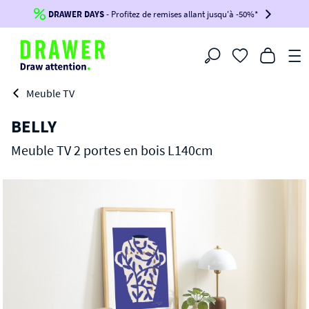
DRAWER DAYS
Jusqu'à
-100€*
- Profitez de remises allant jusqu'à -50%*
sur votre commande !
BIKINI30
BIKINI50
BIKINI100
Filtrer
-voir conditions en bas de page-
Meuble TV
BELLY
Meuble TV 2 portes en bois L140cm