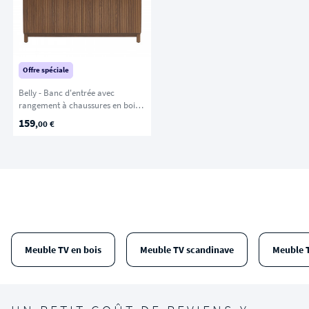
Offre spéciale
Belly - Banc d'entrée avec
rangement à chaussures en bois
L112cm - Bois foncé
159
,00 €
Meuble TV en bois
Meuble TV scandinave
Meuble 