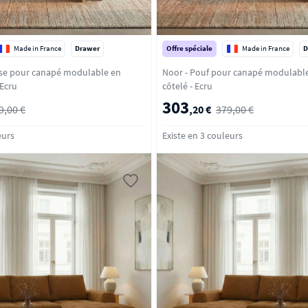
Made in France
Drawer
Offre spéciale
Made in France
D
use pour canapé modulable en
Noor - Pouf pour canapé modulable
rs côtelé - Ecru
côtelé - Ecru
303
9,00 €
,20 €
379,00 €
eurs
Existe en 3 couleurs