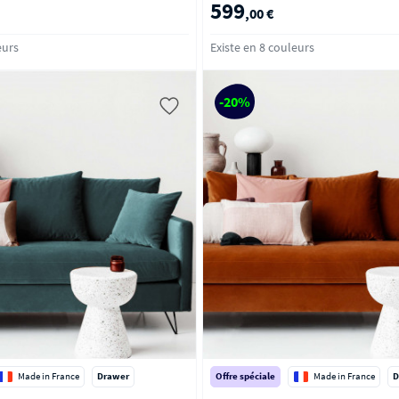
599
,00 €
eurs
Existe en 8 couleurs
-20%
Made in France
Drawer
Offre spéciale
Made in France
D