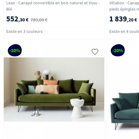
Lean - Canapé convertible en bois naturel et tissu -
Villabon - Canap
Blé
552
1 839
,30 €
789,00 €
,20 €
Existe en 3 couleurs
Existe en 4 coul
-20%
-20%