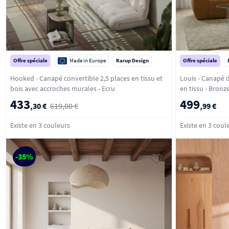
Offre spéciale
Made in Europe
Karup Design
Offre spéciale
Hooked - Canapé convertible 2,5 places en tissu et
Louis - Canapé 
bois avec accroches murales - Ecru
en tissu - Bronz
433
499
,30 €
619,00 €
,99 €
Existe en 3 couleurs
Existe en 3 coul
-35%