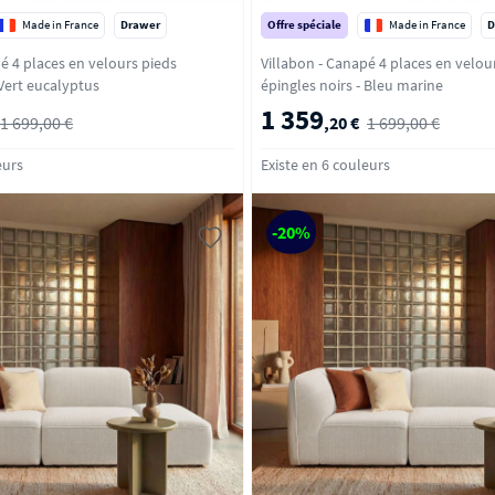
Made in France
Drawer
Offre spéciale
Made in France
D
é 4 places en velours pieds
Villabon - Canapé 4 places en velou
ngles noirs - Vert eucalyptus
épingles noirs - Bleu marine
1 359
1 699,00 €
,20 €
1 699,00 €
eurs
Existe en 6 couleurs
-20%