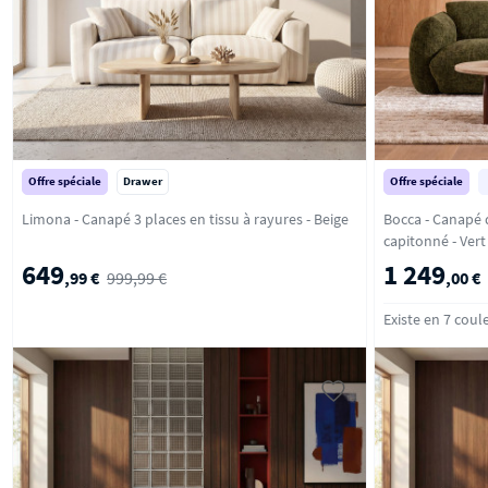
Offre spéciale
Drawer
Offre spéciale
Limona - Canapé 3 places en tissu à rayures - Beige
Bocca - Canapé d
capitonné -
649
1 249
,99 €
999,99 €
,00 €
Existe en 7 coul