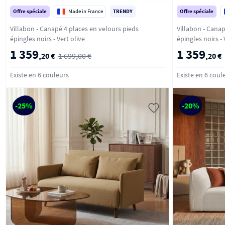
Offre spéciale
Made in France
TRENDY
Offre spéciale
Villabon - Canapé 4 places en velours pieds
Villabon - Canap
épingles noirs - Vert olive
épi
1 359
1 359
,20 €
1 699,00 €
,20 €
Existe en 6 couleurs
Existe en 6 coul
-25%
-20%