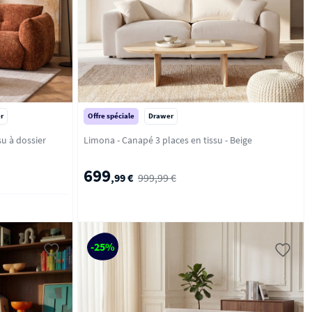
r
Offre spéciale
Drawer
su à dossier
Limona - Canapé 3 places en tissu - Beige
699
,99 €
999,99 €
-25%