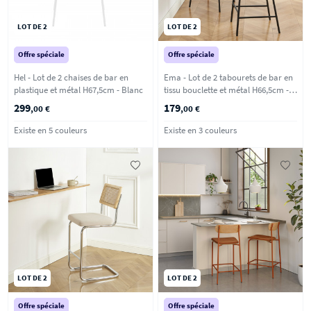
LOT DE 2
LOT DE 2
Offre spéciale
Offre spéciale
Hel - Lot de 2 chaises de bar en
Ema - Lot de 2 tabourets de bar en
plastique et métal H67,5cm - Blanc
tissu bouclette et métal H66,5cm -
Ecru
299
179
,00 €
,00 €
Existe en 5 couleurs
Existe en 3 couleurs
LOT DE 2
LOT DE 2
Offre spéciale
Offre spéciale