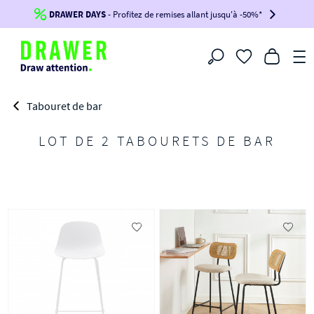
DRAWER DAYS
Jusqu'à
-100€*
- Profitez de remises allant jusqu'à -50%*
sur votre commande !
BIKINI30
BIKINI50
BIKINI100
Filtrer
-voir conditions en bas de page-
Tabouret de bar
LOT DE 2 TABOURETS DE BAR