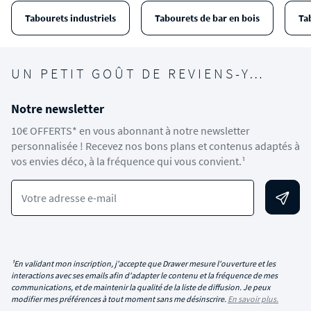
Tabourets industriels
Tabourets de bar en bois
Ta
UN PETIT GOÛT DE REVIENS-Y…
Notre newsletter
10€ OFFERTS* en vous abonnant à notre newsletter
personnalisée ! Recevez nos bons plans et contenus adaptés à
vos envies déco, à la fréquence qui vous convient.¹
Votre adresse e-mail
¹En validant mon inscription, j'accepte que Drawer mesure l'ouverture et les
interactions avec ses emails afin d'adapter le contenu et la fréquence de mes
communications, et de maintenir la qualité de la liste de diffusion. Je peux
modifier mes préférences à tout moment sans me désinscrire.
En savoir plus.