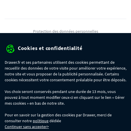
Protection des données personnelles
Mentions légales
Cookies et confidentialité
Conditions générales de ventes
Drawer.fr et ses partenaires utilisent des cookies permettant de
Gérer mes cookies
recueillir des données de votre visite pour améliorer votre expérience,
notre site et vous proposer de la publicité personnalisée. Certains
cookies nécessitent votre consentement préalable pour être déposés.
OFFRE SPÉCIALE
- Du 29/07 au 11/08, jusqu'à 100€ de remise sur votre
Vos choix seront conservés pendant une durée de 13 mois, vous
commande :
pouvez à tout moment modifier ceux-ci en cliquant sur le lien « Gérer
- 30€ sur votre commande dès 300€ d'achat, avec le code BIKINI30
- 50€ sur votre commande dès 500€ d'achat, avec le code BIKINI50
mes cookies » en bas de notre site.
- 100€ sur votre commande dès 1200€ d'achat, avec le code BIKINI100
Les codes BIKINI30, BIKINI50 et BIKINI100 ne sont valables que sur
Pour en savoir sur la gestion des cookies par Drawer, merci de
www.drawer.fr; ils ne sont pas cumulables entre eux, ni avec d'autres codes
consulter notre
politique
dédiée
promotionnels. La remise se calculera automatiquement dans votre panier
Continuer sans accepter>
lors de la saisie du code adéquat.