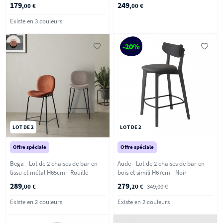
Vert
H65cm - Beige
179
249
,00 €
,00 €
Existe en 3 couleurs
-20%
LOT DE 2
LOT DE 2
Offre spéciale
Offre spéciale
Bega - Lot de 2 chaises de bar en
Aude - Lot de 2 chaises de bar en
tissu et métal H65cm - Rouille
bois et simili H67cm - Noir
289
279
,00 €
,20 €
349,00 €
Existe en 2 couleurs
Existe en 2 couleurs