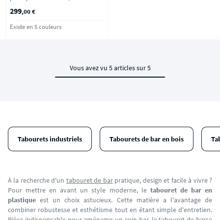
d'eau
299
,00 €
Existe en 5 couleurs
Vous avez vu 5 articles sur 5
Tabourets industriels
Tabourets de bar en bois
Ta
À la recherche d'un
tabouret de bar
pratique, design et facile à vivre ?
Pour mettre en avant un style moderne, le
tabouret de bar en
plastique
est un choix astucieux. Cette matière a l'avantage de
combiner robustesse et esthétisme tout en étant simple d'entretien.
Pièce indispensable pour aménager un coin bar, le tabouret de bar
se