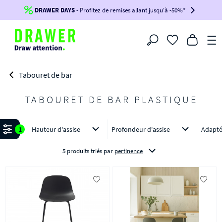
DRAWER DAYS
Jusqu'à
-100€*
- Profitez de remises allant jusqu'à -50%*
sur votre commande !
BIKINI30
BIKINI50
BIKINI100
Filtrer
-voir conditions en bas de page-
Tabouret de bar
TABOURET DE BAR PLASTIQUE
Affiner
1
Hauteur d'assise
Profondeur d'assise
Adapté
5 produits triés
par
pertinence