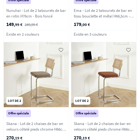
Offre spéciale
Offre spéciale
Nunuhai - Lot de 2 tabourets de bar
Ema - Lot de 2 tabourets de bar en
en rotin H76cm - Bois foncé
tissu bouclette et métal H66,5cm -
Taupe
149
179
,99 €
249,99 €
,00 €
Existe en 2 couleurs
Existe en 3 couleurs
LOT DE 2
LOT DE 2
Offre spéciale
Offre spéciale
Skana - Lot de 2 chaises de bar en
Skana - Lot de 2 chaises de bar en
velours côtelé pieds chrome H66cm
velours côtelé pieds chrome H66cm
- Taupe
- Terracotta
270
270
,19 €
,19 €