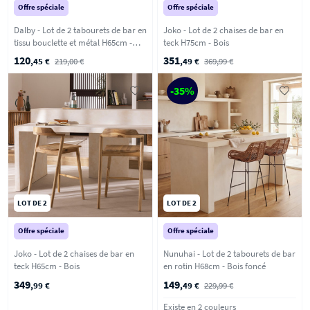
Offre spéciale
Offre spéciale
Dalby - Lot de 2 tabourets de bar en
Joko - Lot de 2 chaises de bar en
tissu bouclette et métal H65cm -
teck H75cm - Bois
Ecru
120
351
,45 €
219,00 €
,49 €
369,99 €
-35%
LOT DE 2
LOT DE 2
Offre spéciale
Offre spéciale
Joko - Lot de 2 chaises de bar en
Nunuhai - Lot de 2 tabourets de bar
teck H65cm - Bois
en rotin H68cm - Bois foncé
349
149
,99 €
,49 €
229,99 €
Existe en 2 couleurs