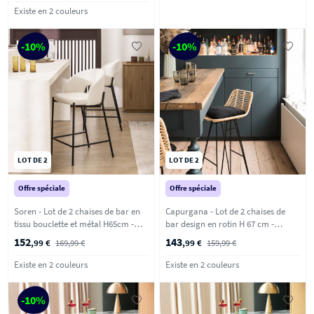
Existe en 2 couleurs
-10%
-10%
LOT DE 2
LOT DE 2
Offre spéciale
Offre spéciale
Soren - Lot de 2 chaises de bar en
Capurgana - Lot de 2 chaises de
tissu bouclette et métal H65cm -
bar design en rotin H 67 cm -
Ecru
Naturel
152
143
,99 €
169,99 €
,99 €
159,99 €
Existe en 2 couleurs
Existe en 2 couleurs
-10%