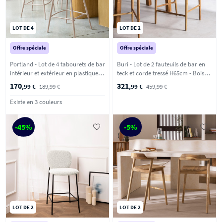
LOT DE 4
LOT DE 2
Offre spéciale
Offre spéciale
Portland - Lot de 4 tabourets de bar
Buri - Lot de 2 fauteuils de bar en
intérieur et extérieur en plastique et
teck et corde tressé H65cm - Bois
métal H65cm - Beige
clair
170
321
,99 €
189,99 €
,99 €
459,99 €
Existe en 3 couleurs
-45%
-5%
LOT DE 2
LOT DE 2