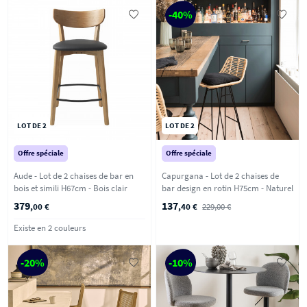
-40%
LOT DE 2
LOT DE 2
Offre spéciale
Offre spéciale
Aude - Lot de 2 chaises de bar en
Capurgana - Lot de 2 chaises de
bois et simili H67cm - Bois clair
bar design en rotin H75cm - Naturel
379
137
,00 €
,40 €
229,00 €
Existe en 2 couleurs
-20%
-10%