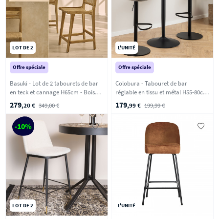
LOT DE 2
L'UNITÉ
Offre spéciale
Offre spéciale
Basuki - Lot de 2 tabourets de bar
Colobura - Tabouret de bar
en teck et cannage H65cm - Bois
réglable en tissu et métal H55-80cm
clair
- Gris
279
179
,20 €
349,00 €
,99 €
199,99 €
-10%
LOT DE 2
L'UNITÉ