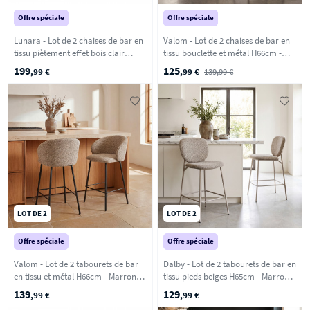
Offre spéciale
Offre spéciale
Lunara - Lot de 2 chaises de bar en
Valom - Lot de 2 chaises de bar en
tissu piètement effet bois clair
tissu bouclette et métal H66cm -
H65cm - Beige chiné
Écru chiné
199
125
,99 €
,99 €
139,99 €
LOT DE 2
LOT DE 2
Offre spéciale
Offre spéciale
Valom - Lot de 2 tabourets de bar
Dalby - Lot de 2 tabourets de bar en
en tissu et métal H66cm - Marron
tissu pieds beiges H65cm - Marron
chiné
chiné
139
129
,99 €
,99 €