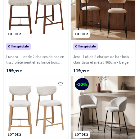
LOT DE 2
LOT DE 2
Offre spéciale
Offre spéciale
Lunara - Lot de 2 chaises de bar en
Jess - Lot de 2 chaises de bar bois
tissu piètement effet foncé bois
clair tissu et métal H65cm - Beige
H65cm - Marron chiné
199
119
,99 €
,99 €
-10%
LOT DE 2
LOT DE 2