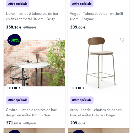
Offre spéciale
Offre spéciale
Lionel - Lot de 2 tabourets de bar
Vogue - Tabouret de bar en simili
en tissu et métal H65cm - Beige
65cm - Cognac
358
339
,20 €
398,00 €
,00 €
-30%
LOT DE 2
LOT DE 2
Offre spéciale
Offre spéciale
Ombra - Lot de 2 chaises de bar
Arno - Lot de 2 chaises de bar en
design en métal 67cm - Noir
tissu et métal H66cm - Beige
271
209
,60 €
388,00 €
,00 €