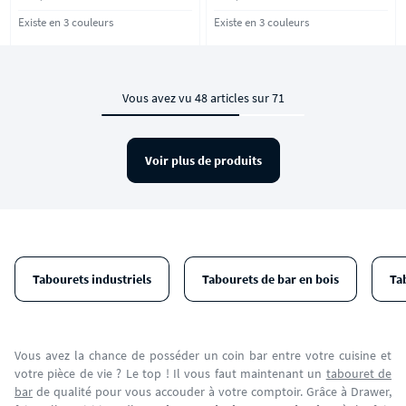
Existe en 3 couleurs
Existe en 3 couleurs
Vous avez vu 48 articles sur 71
Voir plus de produits
Tabourets industriels
Tabourets de bar en bois
Ta
Vous avez la chance de posséder un coin bar entre votre cuisine et
votre pièce de vie ? Le top ! Il vous faut maintenant un
tabouret de
bar
de qualité pour vous accouder à votre comptoir. Grâce à Drawer,