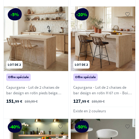
-5%
-20%
LOT DE 2
LOT DE 2
Offre spéciale
Offre spéciale
Capurgana - Lot de 2 chaises de
Capurgana - Lot de 2 chaises de
bar design en rotin pieds beige
bar design en rotin H 67 cm - Bois
H67cm - Naturel
foncé
151
127
,99 €
159,99 €
,99 €
159,99 €
Existe en 2 couleurs
-40%
-50%