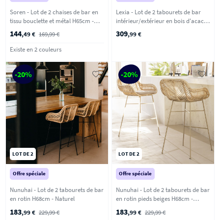
Soren - Lot de 2 chaises de bar en
Lexia - Lot de 2 tabourets de bar
tissu bouclette et métal H65cm -
intérieur/extérieur en bois d'acacia
Beige chiné
et résine tressée H76cm - Bois clair
144
309
,49 €
169,99 €
,99 €
Existe en 2 couleurs
-20%
-20%
LOT DE 2
LOT DE 2
Offre spéciale
Offre spéciale
Nunuhai - Lot de 2 tabourets de bar
Nunuhai - Lot de 2 tabourets de bar
en rotin H68cm - Naturel
en rotin pieds beiges H68cm -
Naturel
183
183
,99 €
229,99 €
,99 €
229,99 €