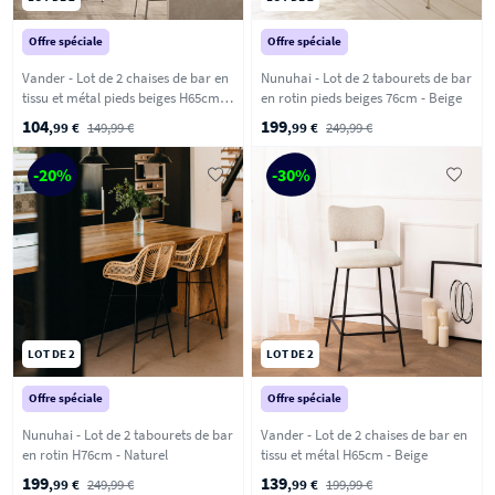
Offre spéciale
Offre spéciale
Vander - Lot de 2 chaises de bar en
Nunuhai - Lot de 2 tabourets de bar
tissu et métal pieds beiges H65cm -
en rotin pieds beiges 76cm - Beige
Beige
104
199
,99 €
149,99 €
,99 €
249,99 €
-20%
-30%
LOT DE 2
LOT DE 2
Offre spéciale
Offre spéciale
Nunuhai - Lot de 2 tabourets de bar
Vander - Lot de 2 chaises de bar en
en rotin H76cm - Naturel
tissu et métal H65cm - Beige
199
139
,99 €
249,99 €
,99 €
199,99 €