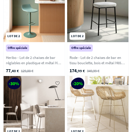
LOT DE 2
LOT DE 2
Offre spéciale
Offre spéciale
Heribo - Lot de 2 chaises de bar
Rode - Lot de 2 chaises de bar en
réglables en plastique et métal H58-
tissu bouclette, bois et métal H65cm
79cm - Vert
- Écru chiné
77
174
,40 €
129,00 €
,99 €
349,99 €
-30%
-20%
LOT DE 2
LOT DE 2