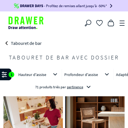
DRAWER DAYS
Jusqu'à
-100€*
- Profitez de remises allant jusqu'à -50%*
sur votre commande !
BIKINI30
BIKINI50
BIKINI100
Filtrer
-voir conditions en bas de page-
Tabouret de bar
TABOURET DE BAR AVEC DOSSIER
Affiner
1
Hauteur d'assise
Profondeur d'assise
Adapté
71 produits triés
par
pertinence