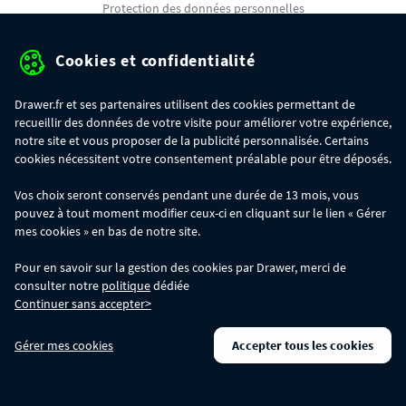
Protection des données personnelles
Mentions légales
Cookies et confidentialité
Conditions générales de ventes
Drawer.fr et ses partenaires utilisent des cookies permettant de
Gérer mes cookies
recueillir des données de votre visite pour améliorer votre expérience,
notre site et vous proposer de la publicité personnalisée. Certains
cookies nécessitent votre consentement préalable pour être déposés.
OFFRE SPÉCIALE
- Du 29/07 au 11/08, jusqu'à 100€ de remise sur votre
Vos choix seront conservés pendant une durée de 13 mois, vous
commande :
pouvez à tout moment modifier ceux-ci en cliquant sur le lien « Gérer
- 30€ sur votre commande dès 300€ d'achat, avec le code BIKINI30
- 50€ sur votre commande dès 500€ d'achat, avec le code BIKINI50
mes cookies » en bas de notre site.
- 100€ sur votre commande dès 1200€ d'achat, avec le code BIKINI100
Les codes BIKINI30, BIKINI50 et BIKINI100 ne sont valables que sur
Pour en savoir sur la gestion des cookies par Drawer, merci de
www.drawer.fr; ils ne sont pas cumulables entre eux, ni avec d'autres codes
consulter notre
politique
dédiée
promotionnels. La remise se calculera automatiquement dans votre panier
Continuer sans accepter>
lors de la saisie du code adéquat.
DRAWER DAYS
- Du 29/07 au 11/08 inclus : profitez de remises allant jusqu'à
Gérer mes cookies
Accepter tous les cookies
-50% sur une large sélection de produits. Opération valable dans la limite des
stocks disponibles.