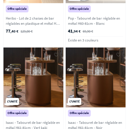
Offre spéciale
Offre spéciale
Heribo - Lot de 2 chaises de bar
Pop - Tabouret de bar réglable en
réglables en plastique et métal H58-
métal H60-81cm - Blanc
79cm - Vert
77
41
,40 €
129,00 €
,94 €
69,90 €
Existe en 3 couleurs
L'UNITÉ
L'UNITÉ
Offre spéciale
Offre spéciale
Isaac - Tabouret de bar réglable en
Isaac - Tabouret de bar réglable en
métal H61-81cm - Vert kaki
métal H61-81cm - Noir