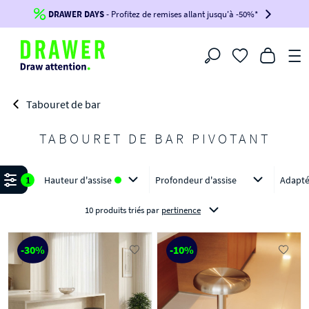
DRAWER DAYS
Jusqu'à
-100€*
- Profitez de remises allant jusqu'à -50%*
sur votre commande !
BIKINI30
BIKINI50
BIKINI100
Filtrer
-voir conditions en bas de page-
Tabouret de bar
TABOURET DE BAR PIVOTANT
Affiner
1
Hauteur d'assise
Profondeur d'assise
Adapté
10 produits triés
par
pertinence
-30%
-10%