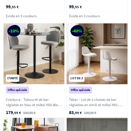
99
99
,95 €
,95 €
Existe en 3 couleurs
Existe en 3 couleurs
-10%
-40%
L'UNITÉ
LOT DE 2
Offre spéciale
Offre spéciale
Colobura - Tabouret de bar
Tebar - Lot de 2 chaises de bar
réglable en tissu et métal H55-80cm
réglables en simili et métal H61-
- Gris
83cm - Blanc
179
83
,99 €
199,99 €
,99 €
139,99 €