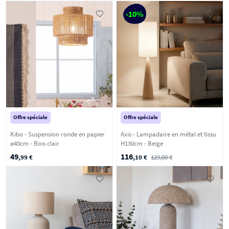
-10%
Offre spéciale
Offre spéciale
Kibo - Suspension ronde en papier
Axis - Lampadaire en métal et tissu
ø40cm - Bois clair
H130cm - Beige
49
116
,99 €
,10 €
129,00 €