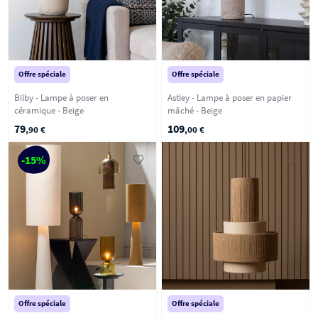
Offre spéciale
Offre spéciale
Bilby - Lampe à poser en
Astley - Lampe à poser en papier
céramique - Beige
mâché - Beige
79
109
,90 €
,00 €
-15%
Offre spéciale
Offre spéciale