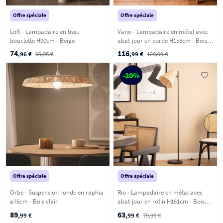
Offre spéciale
Offre spéciale
Loft - Lampadaire en tissu
Vano - Lampadaire en métal avec
bouclette H90cm - Beige
abat-jour en corde H155cm - Bois
clair
74
116
,96 €
99,95 €
,99 €
129,99 €
-20%
Offre spéciale
Offre spéciale
Orbe - Suspension ronde en raphia
Rio - Lampadaire en métal avec
ø75cm - Bois clair
abat-jour en rotin H151cm - Bois
clair
89
63
,99 €
,99 €
79,99 €