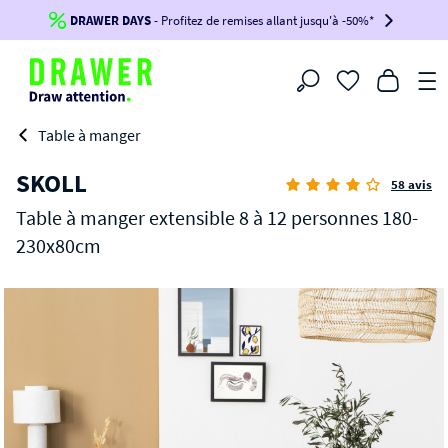
DRAWER DAYS
Jusqu'à
-100€*
- Profitez de remises allant jusqu'à -50%*
sur votre commande !
BIKINI30
BIKINI50
BIKINI100
Filtrer
-voir conditions en bas de page-
Table à manger
SKOLL
58 avis
Table à manger extensible 8 à 12 personnes 180-
230x80cm