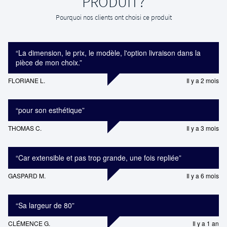
PRODUIT?
Pourquoi nos clients ont choisi ce produit
“
La dimension, le prix, le modèle, l'option livraison dans la
pièce de mon choix.
”
FLORIANE L.
Il y a 2 mois
“
pour son esthétique
”
THOMAS C.
Il y a 3 mois
“
Car extensible et pas trop grande, une fois repliée
”
GASPARD M.
Il y a 6 mois
“
Sa largeur de 80
”
CLÉMENCE G.
Il y a 1 an