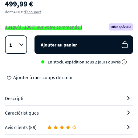
499,99 €
Table à manger extensible 8 à 12 personnes 180-
dont 4,00 €
d'éco-part
230x80cm
Jusqu'à -100€* sur votre commande !
Offre spéciale
Ajouter au panier
En stock, expédition sous 2 jours ouvrés
i
Ajouter à mes coups de cœur
Descriptif
Caractéristiques
Avis clients (58)