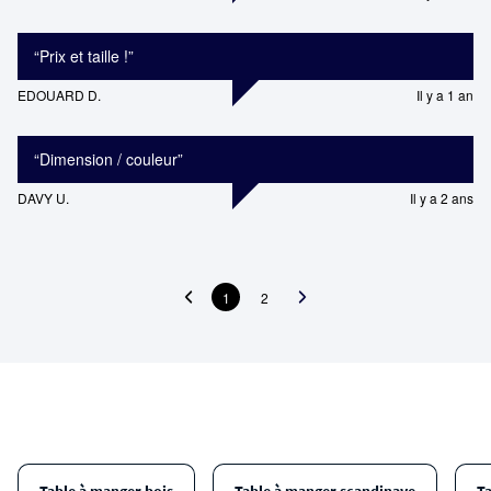
“
Prix et taille !
”
EDOUARD D.
Il y a 1 an
“
Dimension / couleur
”
DAVY U.
Il y a 2 ans
1
2