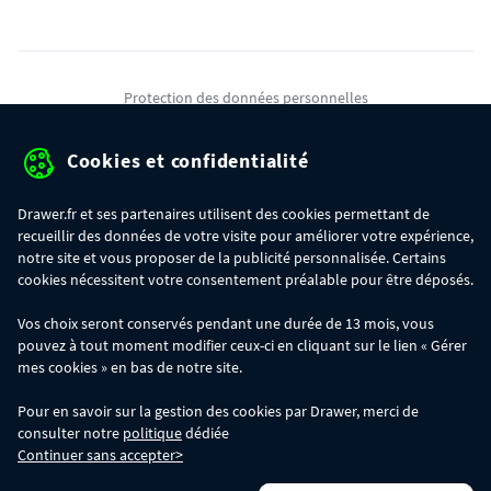
Protection des données personnelles
Mentions légales
Cookies et confidentialité
Conditions générales de ventes
Drawer.fr et ses partenaires utilisent des cookies permettant de
Gérer mes cookies
recueillir des données de votre visite pour améliorer votre expérience,
notre site et vous proposer de la publicité personnalisée. Certains
cookies nécessitent votre consentement préalable pour être déposés.
OFFRE SPÉCIALE
- Du 29/07 au 11/08, jusqu'à 100€ de remise sur votre
Vos choix seront conservés pendant une durée de 13 mois, vous
commande :
pouvez à tout moment modifier ceux-ci en cliquant sur le lien « Gérer
- 30€ sur votre commande dès 300€ d'achat, avec le code BIKINI30
- 50€ sur votre commande dès 500€ d'achat, avec le code BIKINI50
mes cookies » en bas de notre site.
- 100€ sur votre commande dès 1200€ d'achat, avec le code BIKINI100
Les codes BIKINI30, BIKINI50 et BIKINI100 ne sont valables que sur
Pour en savoir sur la gestion des cookies par Drawer, merci de
www.drawer.fr; ils ne sont pas cumulables entre eux, ni avec d'autres codes
consulter notre
politique
dédiée
promotionnels. La remise se calculera automatiquement dans votre panier
Continuer sans accepter>
lors de la saisie du code adéquat.