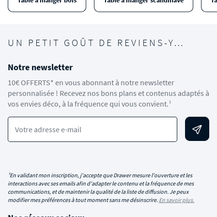
Table à manger bois
Table à manger scandinave
T
UN PETIT GOÛT DE REVIENS-Y…
Notre newsletter
10€ OFFERTS* en vous abonnant à notre newsletter
personnalisée ! Recevez nos bons plans et contenus adaptés à
vos envies déco, à la fréquence qui vous convient.¹
Votre adresse e-mail
¹En validant mon inscription, j'accepte que Drawer mesure l'ouverture et les
interactions avec ses emails afin d'adapter le contenu et la fréquence de mes
communications, et de maintenir la qualité de la liste de diffusion. Je peux
modifier mes préférences à tout moment sans me désinscrire.
En savoir plus.