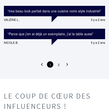
“
tres beau look parfait dans une cuisine noire style industriel
”
VALÉRIE L.
Il y a 2 ans
“
Parce que j’en ai déjà un exemplaire, j’ai la table aussi
”
NICOLE B.
Il y a 2 ans
1
2
LE COUP DE CŒUR DES
INFLUENCEURS !