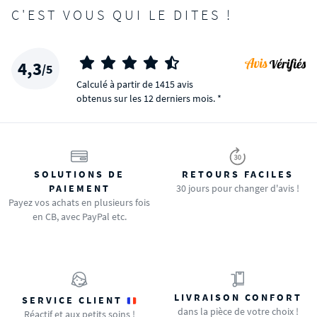
C'EST VOUS QUI LE DITES !
4,3
/5
Calculé à partir de 1415 avis
obtenus sur les 12 derniers mois. *
SOLUTIONS DE
RETOURS FACILES
PAIEMENT
30 jours pour changer d'avis !
Payez vos achats en plusieurs fois
en CB, avec PayPal etc.
LIVRAISON CONFORT
SERVICE CLIENT
dans la pièce de votre choix !
Réactif et aux petits soins !