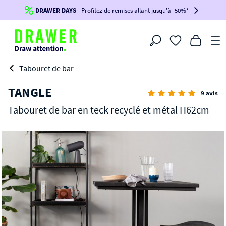
DRAWER DAYS
Jusqu'à
-100€*
- Profitez de remises allant jusqu'à -50%*
sur votre commande !
BIKINI30
BIKINI50
BIKINI100
Filtrer
-voir conditions en bas de page-
Tabouret de bar
TANGLE
9 avis
Tabouret de bar en teck recyclé et métal H62cm