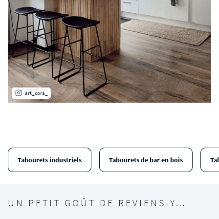
art_cora_
Tabourets industriels
Tabourets de bar en bois
Ta
UN PETIT GOÛT DE REVIENS-Y…