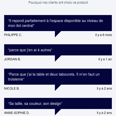
Pourquoi nos clients ont choisi ce produit
“
Il repond parfaitement à l'espace disponible au niveau de
mon ilot central
”
PHILIPPE C.
Il y a 6 mois
“
parce que j'en ai 4 autres
”
JORDAN B.
Il y a 1 an
“
Parce que j’ai la table et deux tabourets. Il m’en faut un
troisieme
”
NICOLE B.
Il y a 2 ans
“
Sa taille, sa couleur, son design
”
ANNE-SOPHIE D.
Il y a 2 ans