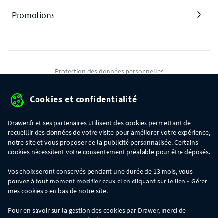
Promotions
Protection des données personnelles
Mentions légales
Cookies et confidentialité
Conditions générales de ventes
Drawer.fr et ses partenaires utilisent des cookies permettant de
Gérer mes cookies
recueillir des données de votre visite pour améliorer votre expérience,
notre site et vous proposer de la publicité personnalisée. Certains
cookies nécessitent votre consentement préalable pour être déposés.
OFFRE SPÉCIALE
- Du 29/07 au 11/08, jusqu'à 100€ de remise sur votre
Vos choix seront conservés pendant une durée de 13 mois, vous
commande :
pouvez à tout moment modifier ceux-ci en cliquant sur le lien « Gérer
- 30€ sur votre commande dès 300€ d'achat, avec le code BIKINI30
- 50€ sur votre commande dès 500€ d'achat, avec le code BIKINI50
mes cookies » en bas de notre site.
- 100€ sur votre commande dès 1200€ d'achat, avec le code BIKINI100
Les codes BIKINI30, BIKINI50 et BIKINI100 ne sont valables que sur
Pour en savoir sur la gestion des cookies par Drawer, merci de
www.drawer.fr; ils ne sont pas cumulables entre eux, ni avec d'autres codes