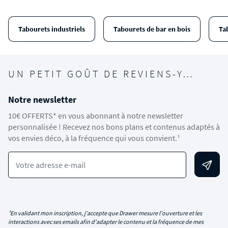
Tabourets industriels
Tabourets de bar en bois
Ta
UN PETIT GOÛT DE REVIENS-Y…
Notre newsletter
10€ OFFERTS* en vous abonnant à notre newsletter
personnalisée ! Recevez nos bons plans et contenus adaptés à
vos envies déco, à la fréquence qui vous convient.¹
Votre adresse e-mail
¹En validant mon inscription, j'accepte que Drawer mesure l'ouverture et les
interactions avec ses emails afin d'adapter le contenu et la fréquence de mes