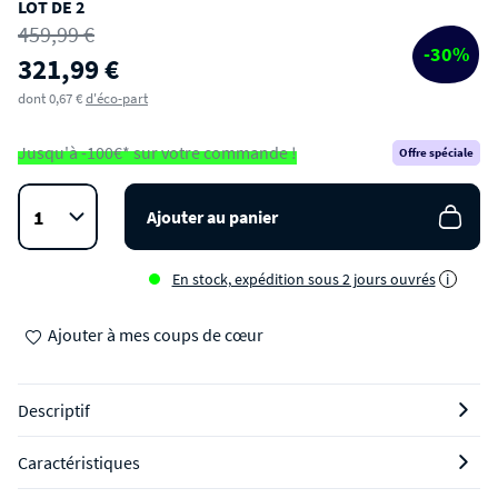
LOT DE 2
Lot de 2 fauteuils de bar en teck et corde tressé
459,99 €
H65cm
-30%
321,99 €
dont 0,67 €
d'éco-part
Jusqu'à -100€* sur votre commande !
Offre spéciale
Ajouter au panier
En stock, expédition sous 2 jours ouvrés
i
Ajouter à mes coups de cœur
Descriptif
Caractéristiques