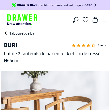
DRAWER DAYS
Jusqu'à
-100€*
- Profitez de remises allant jusqu'à -50%*
sur votre commande !
BIKINI30
BIKINI50
BIKINI100
Filtrer
-voir conditions en bas de page-
Tabouret de bar
BURI
4 avis
Lot de 2 fauteuils de bar en teck et corde tressé
H65cm