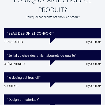
PRODUIT?
Pourquoi nos clients ont choisi ce produit
“
BEAU DESIGN ET CONFORT
”
FRANCOISE B.
Il y a 3 mois
“
Je l'ai vu chez des amis, tabourets de qualité
”
CLÉMENTINE P.
Il y a 4 mois
“
le desing est très joli.
”
AUDREY P.
Il y a 6 mois
“
Design et matériaux
”