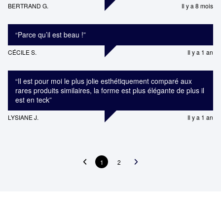
BERTRAND G.
Il y a 8 mois
“
Parce qu’il est beau !
”
CÉCILE S.
Il y a 1 an
“
Il est pour moi le plus jolie esthétiquement comparé aux
rares produits similaires, la forme est plus élégante de plus il
est en teck
”
LYSIANE J.
Il y a 1 an
1
2