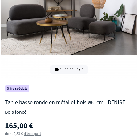
Offre spéciale
Bois foncé
DENISE
165,00 €
Table basse ronde en métal et bois ø61cm
dont 0,83 €
d'éco-part