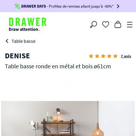
DRAWER DAYS
Jusqu'à
-100€*
- Profitez de remises allant jusqu'à -50%*
sur votre commande !
BIKINI30
BIKINI50
BIKINI100
Filtrer
-voir conditions en bas de page-
Table basse
DENISE
7 avis
Table basse ronde en métal et bois ø61cm