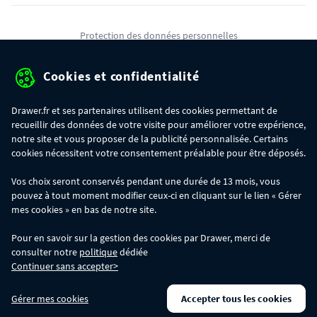
Protection des données personnelles
Mentions légales
Cookies et confidentialité
Conditions générales de ventes
Drawer.fr et ses partenaires utilisent des cookies permettant de
Gérer mes cookies
recueillir des données de votre visite pour améliorer votre expérience,
notre site et vous proposer de la publicité personnalisée. Certains
cookies nécessitent votre consentement préalable pour être déposés.
OFFRE SPÉCIALE
- Du 29/07 au 11/08, jusqu'à 100€ de remise sur votre
Vos choix seront conservés pendant une durée de 13 mois, vous
commande :
pouvez à tout moment modifier ceux-ci en cliquant sur le lien « Gérer
- 30€ sur votre commande dès 300€ d'achat, avec le code BIKINI30
- 50€ sur votre commande dès 500€ d'achat, avec le code BIKINI50
mes cookies » en bas de notre site.
- 100€ sur votre commande dès 1200€ d'achat, avec le code BIKINI100
Les codes BIKINI30, BIKINI50 et BIKINI100 ne sont valables que sur
Pour en savoir sur la gestion des cookies par Drawer, merci de
www.drawer.fr; ils ne sont pas cumulables entre eux, ni avec d'autres codes
consulter notre
politique
dédiée
promotionnels. La remise se calculera automatiquement dans votre panier
Continuer sans accepter>
lors de la saisie du code adéquat.
DRAWER DAYS
- Du 29/07 au 11/08 inclus : profitez de remises allant jusqu'à
Gérer mes cookies
Accepter tous les cookies
-50% sur une large sélection de produits. Opération valable dans la limite des