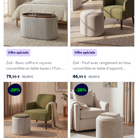
Offre spéciale
Offre spéciale
Zoé - Banc coffre à rayures
Zoé - Pouf avec rangement en tissu
convertible en table basse L77cm -
convertible en table d'appoint
Vert
ø40cm - Beige chiné
79
44
,99 €
99,99 €
,99 €
49,99 €
-20%
-20%