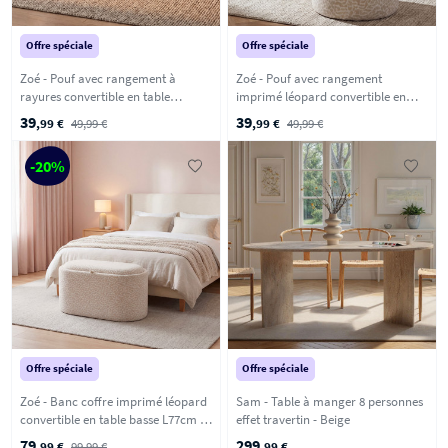
Offre spéciale
Offre spéciale
Zoé - Pouf avec rangement à
Zoé - Pouf avec rangement
rayures convertible en table
imprimé léopard convertible en
d'appoint ø40cm - Vert
table d'appoint ø40cm - Beige
39
39
,99 €
49,99 €
,99 €
49,99 €
-20%
Offre spéciale
Offre spéciale
Zoé - Banc coffre imprimé léopard
Sam - Table à manger 8 personnes
convertible en table basse L77cm -
effet travertin - Beige
Beige
79
299
,99 €
99,99 €
,99 €