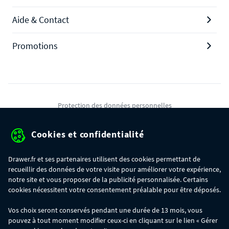
Aide & Contact
Promotions
Protection des données personnelles
Mentions légales
Cookies et confidentialité
Conditions générales de ventes
Drawer.fr et ses partenaires utilisent des cookies permettant de
Gérer mes cookies
recueillir des données de votre visite pour améliorer votre expérience,
notre site et vous proposer de la publicité personnalisée. Certains
cookies nécessitent votre consentement préalable pour être déposés.
OFFRE SPÉCIALE
- Du 29/07 au 11/08, jusqu'à 100€ de remise sur votre
Vos choix seront conservés pendant une durée de 13 mois, vous
commande :
pouvez à tout moment modifier ceux-ci en cliquant sur le lien « Gérer
- 30€ sur votre commande dès 300€ d'achat, avec le code BIKINI30