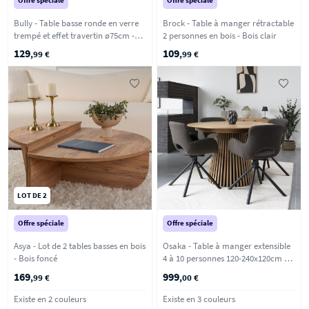
Offre spéciale
Offre spéciale
Bully - Table basse ronde en verre
Brock - Table à manger rétractable
trempé et effet travertin ø75cm -
2 personnes en bois - Bois clair
Beige
129
109
,99 €
,99 €
LOT DE 2
Offre spéciale
Offre spéciale
Asya - Lot de 2 tables basses en bois
Osaka - Table à manger extensible
- Bois foncé
4 à 10 personnes 120-240x120cm en
bois - Bois clair
169
999
,99 €
,00 €
Existe en 2 couleurs
Existe en 3 couleurs