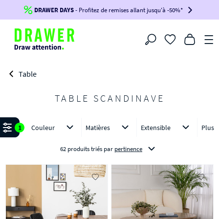
DRAWER DAYS
Jusqu'à
-100€*
- Profitez de remises allant jusqu'à -50%*
sur votre commande !
BIKINI30
BIKINI50
BIKINI100
Filtrer
-voir conditions en bas de page-
Table
TABLE SCANDINAVE
Affiner
1
Couleur
Matières
Extensible
Plus
62 produits triés
par
pertinence