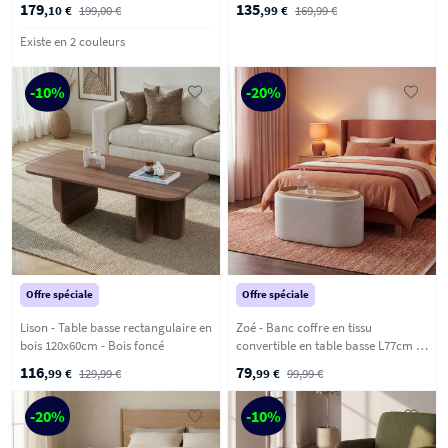
179
135
,10 €
199,00 €
,99 €
169,99 €
Existe en 2 couleurs
-10%
-20%
Offre spéciale
Offre spéciale
Lison - Table basse rectangulaire en
Zoé - Banc coffre en tissu
bois 120x60cm - Bois foncé
convertible en table basse L77cm -
Beige chiné
116
79
,99 €
129,99 €
,99 €
99,99 €
-20%
-10%