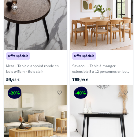
Offre spéciale
Offre spéciale
Mesa - Table d'appoint ronde en
Savacou - Table à manger
bois ø45cm - Bois clair
extensible 8 à 12 personnes en bois
200-300x100cm - Bois clair
54
799
,95 €
,99 €
-20%
-40%