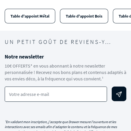
Table d'appoint Métal
Table d'appoint Bois
Table 
UN PETIT GOÛT DE REVIENS-Y…
Notre newsletter
10€ OFFERTS* en vous abonnant à notre newsletter
personnalisée ! Recevez nos bons plans et contenus adaptés à
vos envies déco, à la fréquence qui vous convient.¹
Votre adresse e-mail
¹En validant mon inscription, j'accepte que Drawer mesure l'ouverture et les
interactions avec ses emails afin d'adapter le contenu et la fréquence de mes