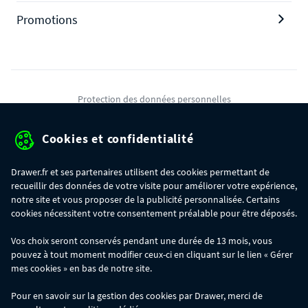
Promotions
Protection des données personnelles
Mentions légales
Cookies et confidentialité
Conditions générales de ventes
Drawer.fr et ses partenaires utilisent des cookies permettant de
Gérer mes cookies
recueillir des données de votre visite pour améliorer votre expérience,
notre site et vous proposer de la publicité personnalisée. Certains
cookies nécessitent votre consentement préalable pour être déposés.
OFFRE SPÉCIALE
- Du 29/07 au 11/08, jusqu'à 100€ de remise sur votre
Vos choix seront conservés pendant une durée de 13 mois, vous
commande :
pouvez à tout moment modifier ceux-ci en cliquant sur le lien « Gérer
- 30€ sur votre commande dès 300€ d'achat, avec le code BIKINI30
- 50€ sur votre commande dès 500€ d'achat, avec le code BIKINI50
mes cookies » en bas de notre site.
- 100€ sur votre commande dès 1200€ d'achat, avec le code BIKINI100
Les codes BIKINI30, BIKINI50 et BIKINI100 ne sont valables que sur
Pour en savoir sur la gestion des cookies par Drawer, merci de
www.drawer.fr; ils ne sont pas cumulables entre eux, ni avec d'autres codes