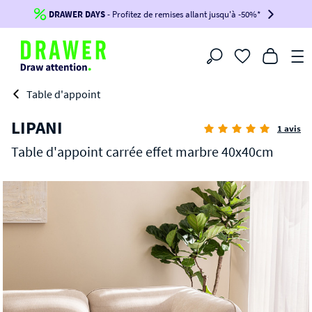
DRAWER DAYS
Jusqu'à
-100€*
- Profitez de remises allant jusqu'à -50%*
sur votre commande !
BIKINI30
BIKINI50
BIKINI100
Filtrer
-voir conditions en bas de page-
Table d'appoint
LIPANI
1 avis
Table d'appoint carrée effet marbre 40x40cm