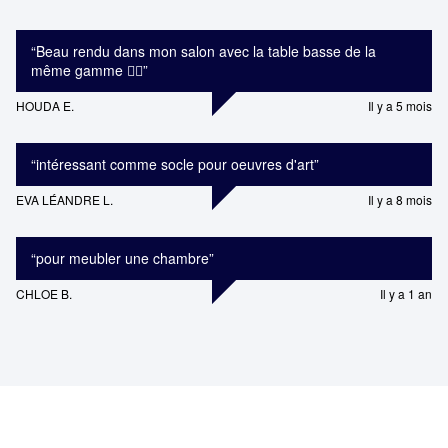
“
Beau rendu dans mon salon avec la table basse de la
même gamme 👍🏼
”
HOUDA E.
Il y a 5 mois
“
intéressant comme socle pour oeuvres d'art
”
EVA LÉANDRE L.
Il y a 8 mois
“
pour meubler une chambre
”
CHLOE B.
Il y a 1 an