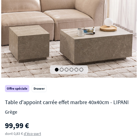
Offre spéciale
Drawer
Grège
LIPANI
99,99 €
Table d'appoint carrée effet marbre 40x40cm
dont 0,83 €
d'éco-part